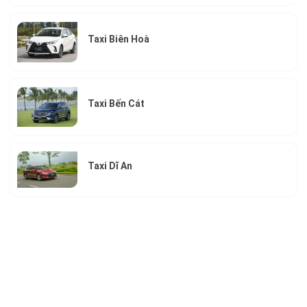
An
Hỗ
trợ
Taxi Biên Hoà
đặt
và
gọi
xe
taxi
Taxi Bến Cát
4
–
7
–
Taxi Dĩ An
16
chổ
cho
quý
Khách
nhanh
nhất.
Hỗ
trợ
tư