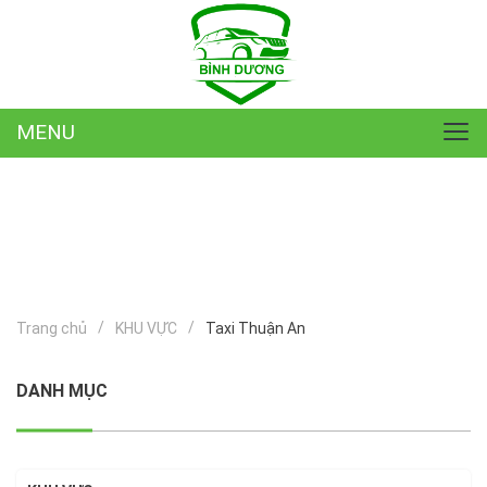
MENU
Trang chủ
KHU VỰC
Taxi Thuận An
Taxi
DANH MỤC
Thuận
An
11/02/2025