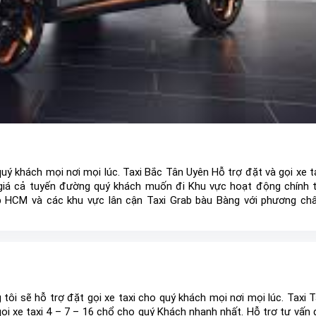
uý khách mọi nơi mọi lúc. Taxi Bắc Tân Uyên Hỗ trợ đặt và gọi xe t
giá cả tuyến đường quý khách muốn đi Khu vực hoạt động chính t
Tp HCM và các khu vực lân cận Taxi Grab bàu Bàng với phương c
ừng hoàn thiện nhằm đem đến khách hàng chất lượng và ...
tôi sẽ hỗ trợ đặt gọi xe taxi cho quý khách mọi nơi mọi lúc. Taxi 
ọi xe taxi 4 – 7 – 16 chổ cho quý Khách nhanh nhất. Hỗ trợ tư vấn 