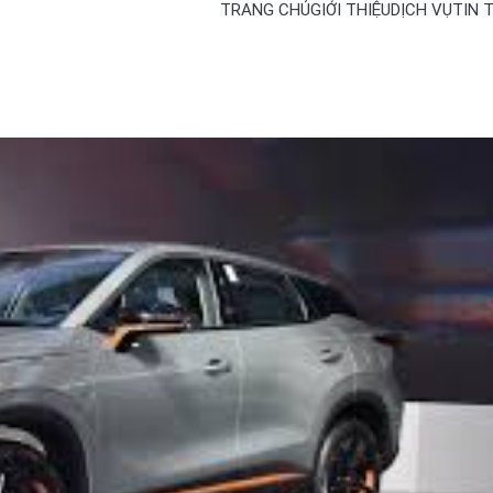
TRANG CHỦ
GIỚI THIỆU
DỊCH VỤ
TIN 