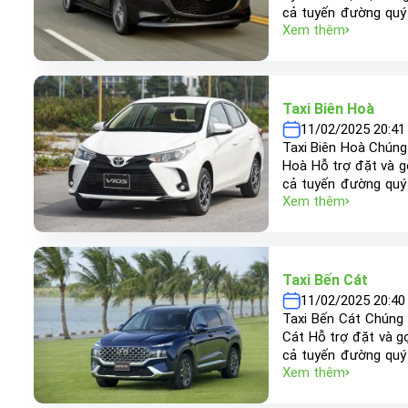
cả tuyến đường quý 
Xem thêm
Long An, Vũng Tàu, 
phương châm “khách 
nhằm đem đến khách h
Taxi Biên Hoà
11/02/2025 20:41
Taxi Biên Hoà Chúng 
Hoà Hỗ trợ đặt và gọ
cả tuyến đường quý 
Xem thêm
Long An, Vũng Tàu, 
phương châm “khách 
nhằm đem đến khách h
Taxi Bến Cát
11/02/2025 20:40
Taxi Bến Cát Chúng t
Cát Hỗ trợ đặt và gọ
cả tuyến đường quý 
Xem thêm
Long An, Vũng Tàu, 
phương châm “khách 