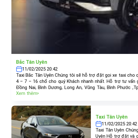
Bắc Tân Uyên
11/02/2025 20:42
Taxi Bắc Tân Uyên Chúng tôi sẽ hỗ trợ đặt gọi xe taxi cho q
4 – 7 – 16 chổ cho quý Khách nhanh nhất. Hỗ trợ tư vấn 
Đồng Nai, Bình Dương, Long An, Vũng Tàu, Bình Phước ,
Xem thêm
“khách hàng là trên hết” luôn nhắc nhở chúng tôi không ng
Taxi Tân Uyên
11/02/2025 20:42
Taxi Tân Uyên Chúng 
Uyên Hỗ trợ đặt và g