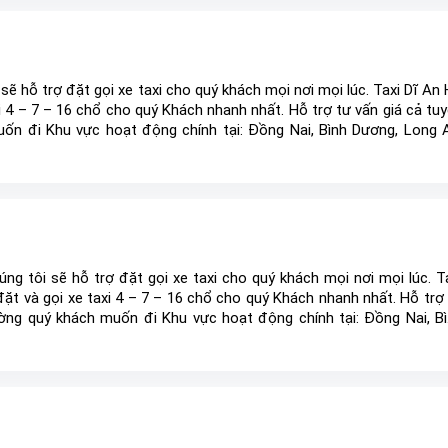
àng chất lượng và dịch vụ tốt ...
 sẽ hỗ trợ đặt gọi xe taxi cho quý khách mọi nơi mọi lúc. Taxi Dĩ An
xi 4 – 7 – 16 chổ cho quý Khách nhanh nhất. Hỗ trợ tư vấn giá cả tu
n đi Khu vực hoạt động chính tại: Đồng Nai, Bình Dương, Long 
ớc ,Tp HCM và các khu vực lân cận Taxi Grab bàu Bàng với phư
 trên hết” luôn nhắc nhở chúng tôi không ngừng hoàn thiện nhằm 
ượng và dịch vụ tốt ...
ng tôi sẽ hỗ trợ đặt gọi xe taxi cho quý khách mọi nơi mọi lúc. T
ặt và gọi xe taxi 4 – 7 – 16 chổ cho quý Khách nhanh nhất. Hỗ trợ
ờng quý khách muốn đi Khu vực hoạt động chính tại: Đồng Nai, B
g Tàu, Bình Phước ,Tp HCM và các khu vực lân cận Taxi Grab bàu B
hách hàng là trên hết” luôn nhắc nhở chúng tôi không ngừng h
hách hàng chất lượng và dịch ...