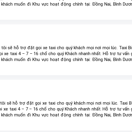
khách muốn đi Khu vực hoạt động chính tại: Đồng Nai, Bình Dươ
Bình Phước ,Tp HCM và các khu vực lân cận Taxi Grab bàu Bàng 
hàng là trên hết” luôn nhắc nhở chúng tôi không ngừng hoàn th
àng chất lượng và dịch vụ ...
tôi sẽ hỗ trợ đặt gọi xe taxi cho quý khách mọi nơi mọi lúc. Taxi B
i xe taxi 4 – 7 – 16 chổ cho quý Khách nhanh nhất. Hỗ trợ tư vấn 
khách muốn đi Khu vực hoạt động chính tại: Đồng Nai, Bình Dươ
Bình Phước ,Tp HCM và các khu vực lân cận Taxi Grab bàu Bàng 
hàng là trên hết” luôn nhắc nhở chúng tôi không ngừng hoàn th
àng chất lượng và dịch vụ ...
ôi sẽ hỗ trợ đặt gọi xe taxi cho quý khách mọi nơi mọi lúc. Taxi 
i xe taxi 4 – 7 – 16 chổ cho quý Khách nhanh nhất. Hỗ trợ tư vấn 
khách muốn đi Khu vực hoạt động chính tại: Đồng Nai, Bình Dươ
Bình Phước ,Tp HCM và các khu vực lân cận Taxi Grab bàu Bàng 
hàng là trên hết” luôn nhắc nhở chúng tôi không ngừng hoàn th