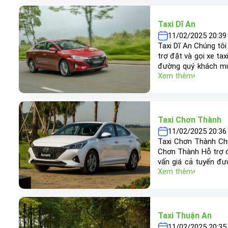
nhằm đem đến khách h
Taxi Dĩ An
11/02/2025 20:39
Taxi Dĩ An Chúng tôi
trợ đặt và gọi xe ta
đường quý khách muố
Xem thêm
Vũng Tàu, Bình Phư
châm “khách hàng là
đến khách hàng chất l
Taxi Chơn Thành
11/02/2025 20:36
Taxi Chơn Thành Chú
Chơn Thành Hỗ trợ đ
vấn giá cả tuyến đư
Xem thêm
Dương, Long An, Vũn
với phương châm “k
thiện nhằm đem đến k
Taxi Thuận An
11/02/2025 20:35